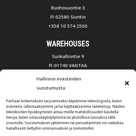
Ruohosuontie 3
FI-02580 Siuntio
+358 10 574 2500
WAREHOUSES
Suokalliontie 9
FI-01740 VANTAA
+358 10 75501
Hallinnoi evästeiden
Opening hours 7:30 a.m – 4:00 p.m
suostumusta
Ruohosuontie 3
Parhaan kokemuksen tarjoamiseksi käytämme teknologioita, kuten
FI-02580 Siuntio
evästeitä, tallentaaksemme ja/tai käyttääksemme laitetietoja. Näiden
tekniikoiden hyväksyminen antaa meille mahdollisuuden käsitellä
+358 10 574 2500
tietoja, kuten selauskäyttäytymistä tai yksilöllisiä tunnuksia tällä
sivustolla. Suostumuksen jättäminen tai peruuttaminen voi vaikuttaa
Opening hours 8:00 a.m – 4:00 p.m
haitallisesti tiettyihin ominaisuuksiin ja toimintoihin.