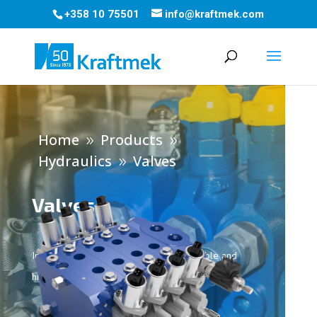
+358 10 75501
info@kraftmek.com
Home
Products
9
9
Hydraulics
Valves
9
Valves
In Kraftmek’s selection you will find durable and
high-quality hydraulic valves.