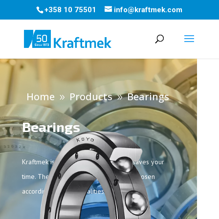
+358 10 75501
info@kraftmek.com
Home
Products
Bearings
9
9
Bearings
Kraftmek is the bearing provider that saves your
time. The right bearing type is always chosen
according required qualities.