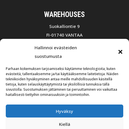
WAREHOUSES
Suokalliontie 9
FI-01740 VANTAA
+358 10 75501
Hallinnoi evästeiden
Opening hours 7:30 a.m – 4:00 p.m
suostumusta
Ruohosuontie 3
Parhaan kokemuksen tarjoamiseksi käytämme teknologioita, kuten
FI-02580 Siuntio
evästeitä, tallentaaksemme ja/tai käyttääksemme laitetietoja. Näiden
tekniikoiden hyväksyminen antaa meille mahdollisuuden käsitellä
+358 10 574 2500
tietoja, kuten selauskäyttäytymistä tai yksilöllisiä tunnuksia tällä
sivustolla. Suostumuksen jättäminen tai peruuttaminen voi vaikuttaa
Opening hours 8:00 a.m – 4:00 p.m
haitallisesti tiettyihin ominaisuuksiin ja toimintoihin.
© Kraftmek Oy 2026. All rights reserved. Site by
Hyväksy
Aidia
.
Kiellä