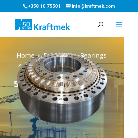
+358 10 75501
info@kraftmek.com
Home
Products
Bearings
9
9
Slewing Rings
9
Slewing rings