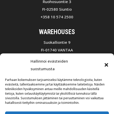
Ruohosuontie 3
FI-02580 Siuntio
+358 10 574 2500
WAREHOUSES
Suokalliontie 9
FI-01740 VANTAA
+358 10 75501
Hallinnoi evästeiden
Opening hours 7:30 a.m – 4:00 p.m
suostumusta
Ruohosuontie 3
Parhaan kokemuksen tarjoamiseksi käytämme teknologioita, kuten
FI-02580 Siuntio
evästeitä, tallentaaksemme ja/tai käyttääksemme laitetietoja. Näiden
tekniikoiden hyväksyminen antaa meille mahdollisuuden käsitellä
+358 10 574 2500
tietoja, kuten selauskäyttäytymistä tai yksilöllisiä tunnuksia tällä
sivustolla. Suostumuksen jättäminen tai peruuttaminen voi vaikuttaa
Opening hours 8:00 a.m – 4:00 p.m
haitallisesti tiettyihin ominaisuuksiin ja toimintoihin.