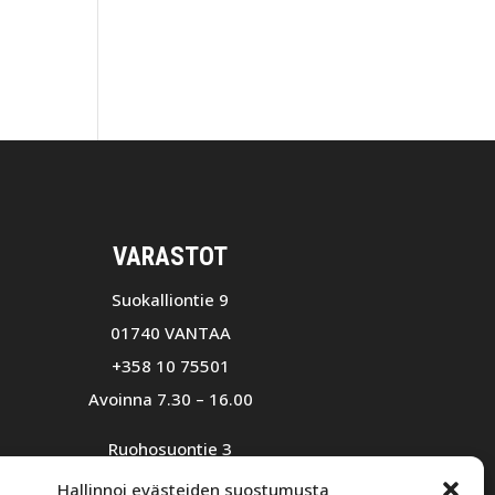
VARASTOT
Suokalliontie 9
01740 VANTAA
+358 10 75501
Avoinna 7.30 – 16.00
Ruohosuontie 3
02580 Siuntio
Hallinnoi evästeiden suostumusta