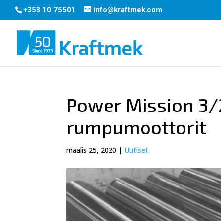
+358 10 75501
info@kraftmek.com
Power Mission 3/
rumpumoottorit
maalis 25, 2020
|
Uutiset