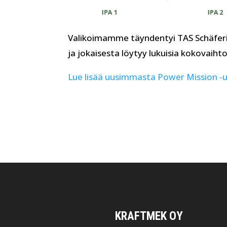
Valikoimamme täyndentyi TAS Schäferin 
ja jokaisesta löytyy lukuisia kokovaiht
Lue lisää uusimmasta Power Mission -uu
KRAFTMEK OY