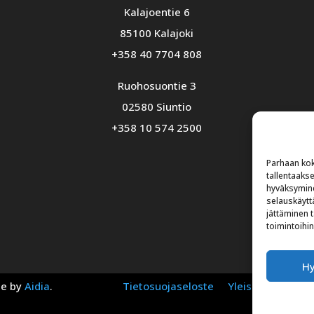
Kalajoentie 6
85100 Kalajoki
+358 40 7704 808
Ruohosuontie 3
02580 Siuntio
+358 10 574 2500
Parhaan kok
tallentaaks
hyväksymine
selauskäyttä
jättäminen t
toimintoihin
H
te by
Aidia
.
Tietosuojaseloste
Yleiset