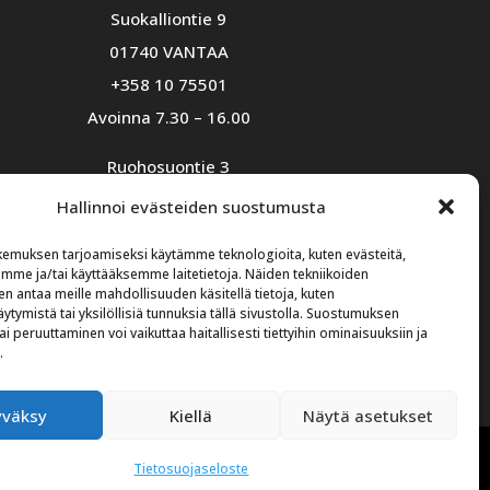
Suokalliontie 9
01740 VANTAA
+358 10 75501
Avoinna 7.30 – 16.00
Ruohosuontie 3
02580 Siuntio
Hallinnoi evästeiden suostumusta
+358 10 574 2500
emuksen tarjoamiseksi käytämme teknologioita, kuten evästeitä,
Avoinna 8.00 – 16.00
emme ja/tai käyttääksemme laitetietoja. Näiden tekniikoiden
n antaa meille mahdollisuuden käsitellä tietoja, kuten
ytymistä tai yksilöllisiä tunnuksia tällä sivustolla. Suostumuksen
ai peruuttaminen voi vaikuttaa haitallisesti tiettyihin ominaisuuksiin ja
.
yväksy
Kiellä
Näytä asetukset
Tietosuojaseloste