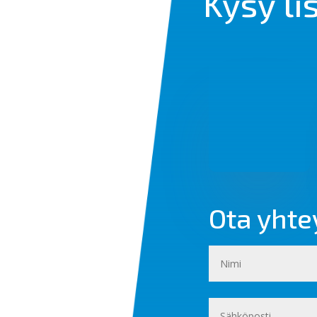
Kysy li
Ota yhte