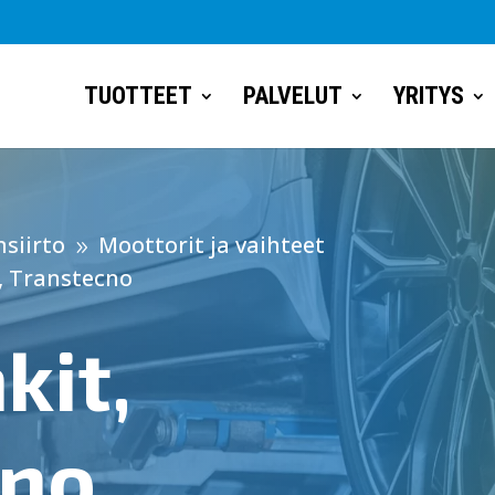
TUOTTEET
PALVELUT
YRITYS
siirto
Moottorit ja vaihteet
9
, Transtecno
kit,
cno