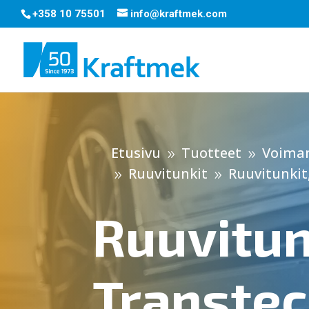
+358 10 75501
info@kraftmek.com
Etusivu
Tuotteet
Voiman
9
9
Ruuvitunkit
Ruuvitunkit
9
9
Ruuvitun
Transte