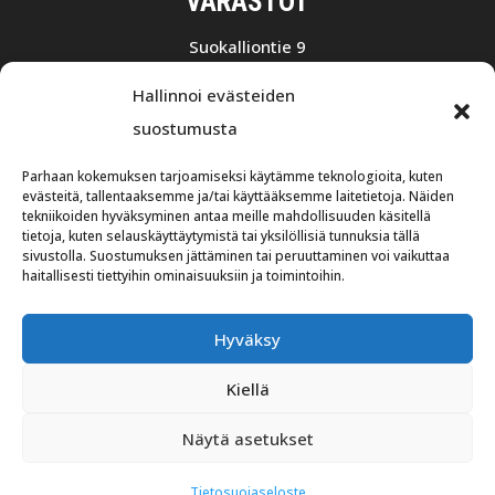
VARASTOT
Suokalliontie 9
01740 VANTAA
Hallinnoi evästeiden
+358 10 75501
suostumusta
Avoinna 7.30 – 16.00
Parhaan kokemuksen tarjoamiseksi käytämme teknologioita, kuten
Ruohosuontie 3
evästeitä, tallentaaksemme ja/tai käyttääksemme laitetietoja. Näiden
tekniikoiden hyväksyminen antaa meille mahdollisuuden käsitellä
02580 Siuntio
tietoja, kuten selauskäyttäytymistä tai yksilöllisiä tunnuksia tällä
sivustolla. Suostumuksen jättäminen tai peruuttaminen voi vaikuttaa
+358 10 574 2500
haitallisesti tiettyihin ominaisuuksiin ja toimintoihin.
Avoinna 8.00 – 16.00
Hyväksy
© Kraftmek Oy 2023. All rights reserved. Site by
Kiellä
Aidia
.
Tietosuojaseloste
Yleiset
sopimusehdot
Näytä asetukset
Tietosuojaseloste