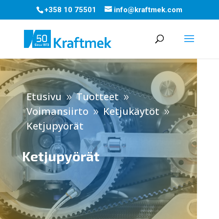
+358 10 75501
info@kraftmek.com
Etusivu
Tuotteet
9
9
Voimansiirto
Ketjukäytöt
9
9
Ketjupyörät
Ketjupyörät