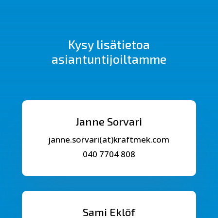
Kysy lisätietoa
asiantuntijoiltamme
Janne Sorvari
janne.sorvari(at)kraftmek.com
040 7704 808
Sami Eklöf