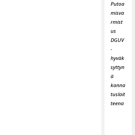
Putoa
misva
rmist
us
DGUV
-
hyväk
syttyn
ä
kanna
tuslait
teena