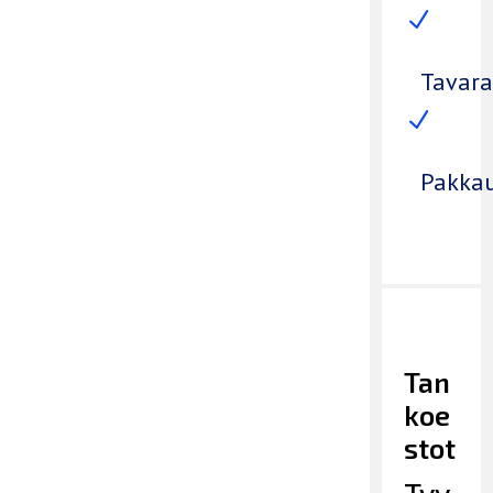
N
Tavara
N
Pakka
Tan
koe
stot