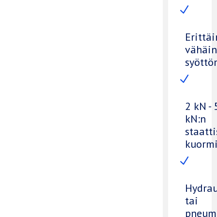
N
Erittäi
vähäi
syöttö
N
2 kN -
kN:n
staatti
kuormi
N
Hydrau
tai
pneum