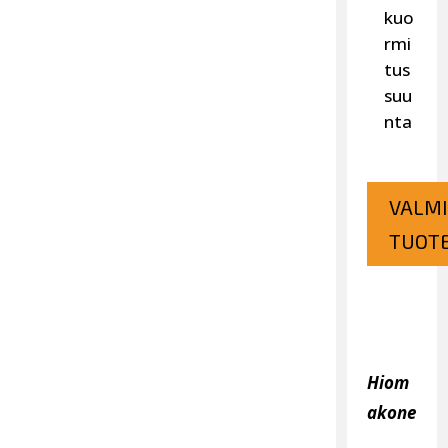
kuo
rmi
tus
suu
nta
VALMI
TUOTE
Hiom
akone