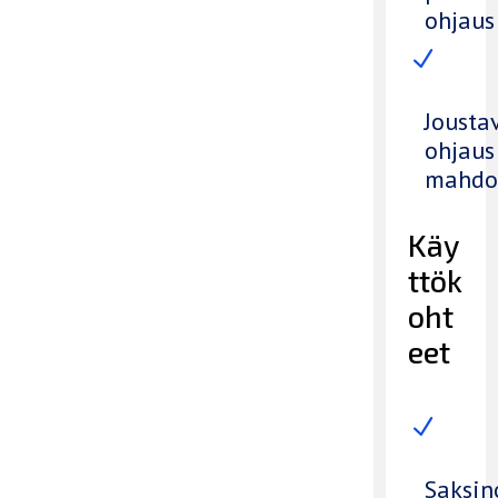
ohjaus
N
Jousta
ohjaus
mahdol
Käy
ttök
oht
eet
N
Saksin