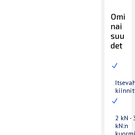
Omi
nai
suu
det
N
Itseva
kiinnit
N
2 kN - 
kN:n
kuormi