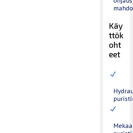
ohjaus
mahdol
Käy
ttök
oht
eet
N
Hydrau
purist
N
Mekaa