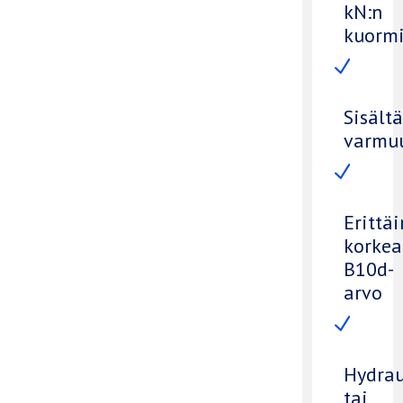
kN:n
kuormi
N
Sisält
varmu
N
Erittäi
korkea
B10d-
arvo
N
Hydrau
tai