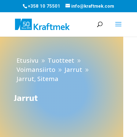
+358 10 75501
info@kraftmek.com
Etusivu
Tuotteet
9
9
Voimansiirto
Jarrut
9
9
Jarrut, Sitema
Jarrut