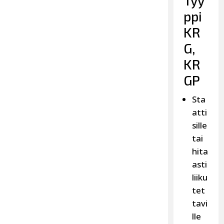
Tyy
ppi
KR
G,
KR
GP
Sta
atti
sille
tai
hita
asti
liiku
tet
tavi
lle