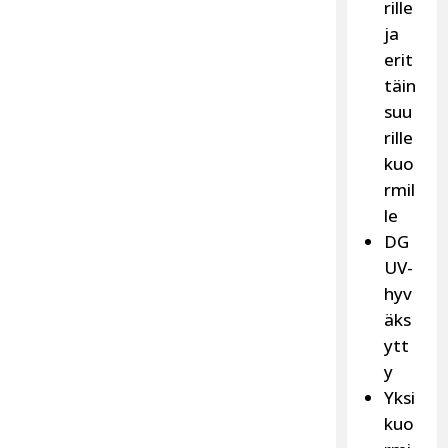
rille
ja
erit
täin
suu
rille
kuo
rmil
le
DG
UV-
hyv
äks
ytt
y
Yksi
kuo