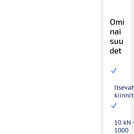
Omi
nai
suu
det
N
Itseva
kiinnit
N
10 kN -
1000