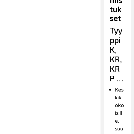
tuk
set
Tyy
ppi
K,
KR,
KR
P …
Kes
kik
oko
isill
e,
suu