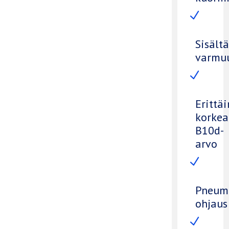
N
Sisält
varmu
N
Erittäi
korkea
B10d-
arvo
N
Pneum
ohjaus
N