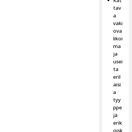
Kat
tav
a
vaki
ova
likoi
ma
ja
usei
ta
eril
aisi
a
tyy
ppe
jä
erik
oisk