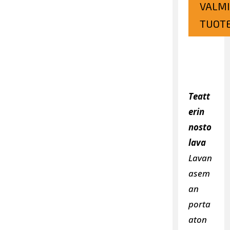
VALMI
TUOTE
Teatt
erin
nosto
lava
Lavan
asem
an
porta
aton