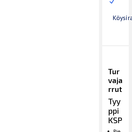
N
Köysir
Tur
vaja
rrut
Tyy
ppi
KSP
Pie