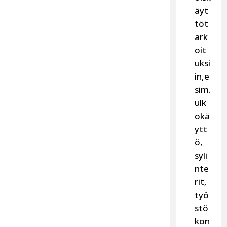
äyt
töt
ark
oit
uksi
in,e
sim.
ulk
okä
ytt
ö,
syli
nte
rit,
työ
stö
kon