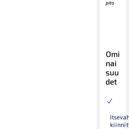
pito
Omi
nai
suu
det
N
Itseva
kiinnit