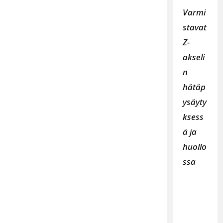
Varmi
stavat
Z-
akseli
n
hätäp
ysäyty
ksess
ä ja
huollo
ssa