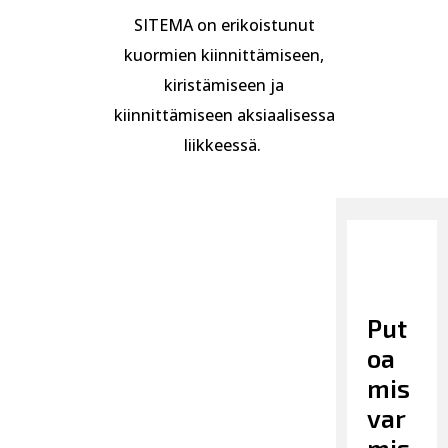
SITEMA on erikoistunut
kuormien kiinnittämiseen,
kiristämiseen ja
kiinnittämiseen aksiaalisessa
liikkeessä.
Put
oa
mis
var
mis