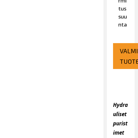
rmi
tus
suu
nta
VALMI
TUOTE
Hydra
uliset
purist
imet