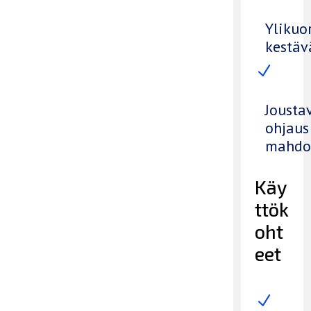
Ylikuo
kestäv
N
Jousta
ohjaus
mahdol
Käy
ttök
oht
eet
N