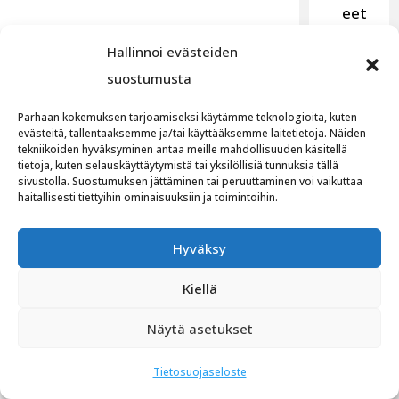
eet
Saa
Hallinnoi evästeiden
tav
suostumusta
ana
DG
Parhaan kokemuksen tarjoamiseksi käytämme teknologioita, kuten
UV-
evästeitä, tallentaaksemme ja/tai käyttääksemme laitetietoja. Näiden
ja
tekniikoiden hyväksyminen antaa meille mahdollisuuden käsitellä
tietoja, kuten selauskäyttäytymistä tai yksilöllisiä tunnuksia tällä
Llo
sivustolla. Suostumuksen jättäminen tai peruuttaminen voi vaikuttaa
yd’s
haitallisesti tiettyihin ominaisuuksiin ja toimintoihin.
-
hyv
Hyväksy
äks
Kiellä
ytt
yjä
Näytä asetukset
tyy
ppe
Tietosuojaseloste
jä