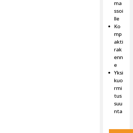
ma
ssoi
lle
Ko
mp
akti
rak
enn
e
Yksi
kuo
rmi
tus
suu
nta