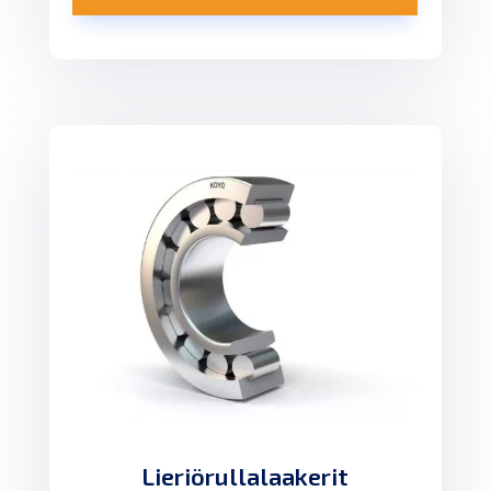
Lieriörullalaakerit