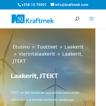
+358 10 75501
info@kraftmek.com
Etusivu
Tuotteet
Laakerit
9
9
Vierintälaakerit
Laakerit,
9
9
JTEKT
Laakerit, JTEKT
JTEKT on yksi maailman suurimmista laakereiden
valmistajista ja tunnettu korkeasta laadustaan.