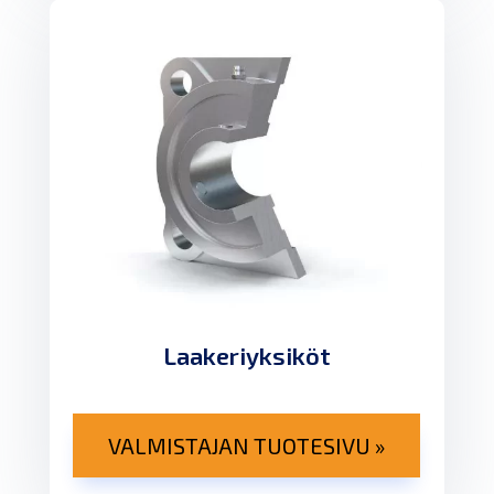
Laakeriyksiköt
VALMISTAJAN TUOTESIVU »