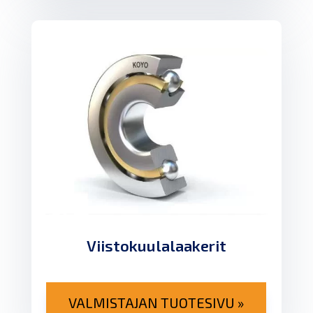
Viistokuulalaakerit
VALMISTAJAN TUOTESIVU »