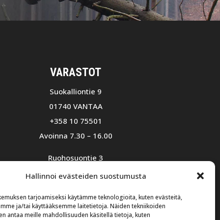
VARASTOT
Suokalliontie 9
01740 VANTAA
+358 10 75501
Avoinna 7.30 – 16.00
Ruohosuontie 3
02580 Siuntio
Hallinnoi evästeiden suostumusta
+358 10 574 2500
emuksen tarjoamiseksi käytämme teknologioita, kuten evästeitä,
Avoinna 8.00 – 16.00
emme ja/tai käyttääksemme laitetietoja. Näiden tekniikoiden
n antaa meille mahdollisuuden käsitellä tietoja, kuten