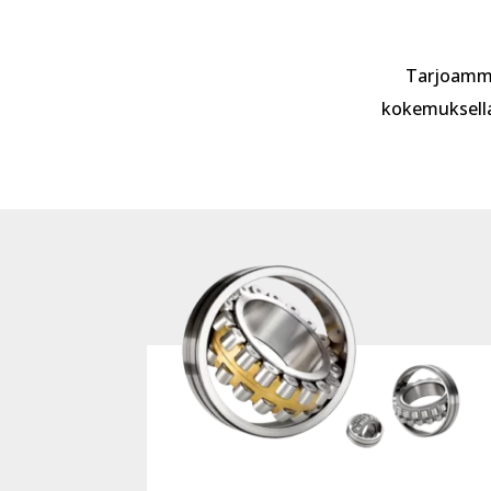
Tarjoamme
kokemuksella