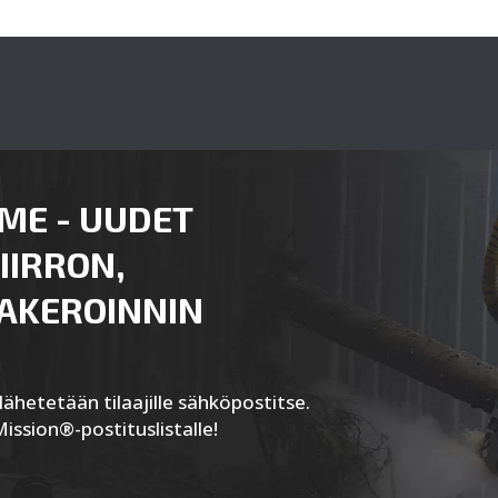
ME - UUDET
IIRRON,
AAKEROINNIN
ähetetään tilaajille sähköpostitse.
Mission®-postituslistalle!