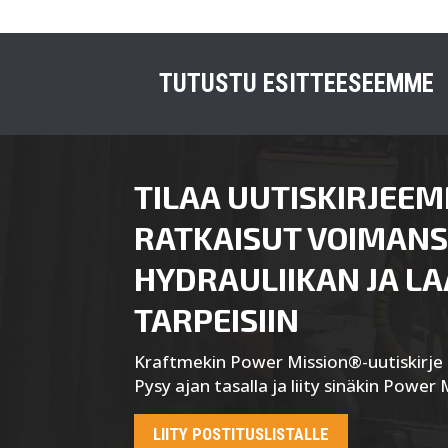
TUTUSTU ESITTEESEEMME
TILAA UUTISKIRJEEM
RATKAISUT VOIMANS
HYDRAULIIKAN JA L
TARPEISIIN
Kraftmekin Power Mission®-uutiskirje l
Pysy ajan tasalla ja liity sinäkin Power 
LIITY POSTITUSLISTALLE