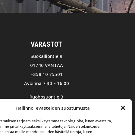
VARASTOT
Suokalliontie 9
01740 VANTAA
+358 10 75501
Avoinna 7.30 – 16.00
Ruohosuontie 3
02580 Siuntio
Hallinnoi evästeiden suostumusta
+358 10 574 2500
emuksen tarjoamiseksi käytämme teknologioita, kuten evästeitä,
Avoinna 8.00 – 16.00
emme ja/tai käyttääksemme laitetietoja. Näiden tekniikoiden
n antaa meille mahdollisuuden käsitellä tietoja, kuten