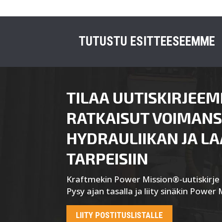
TUTUSTU ESITTEESEEMME
TILAA UUTISKIRJEEM
RATKAISUT VOIMANS
HYDRAULIIKAN JA L
TARPEISIIN
Kraftmekin Power Mission®-uutiskirje l
Pysy ajan tasalla ja liity sinäkin Power 
LIITY POSTITUSLISTALLE