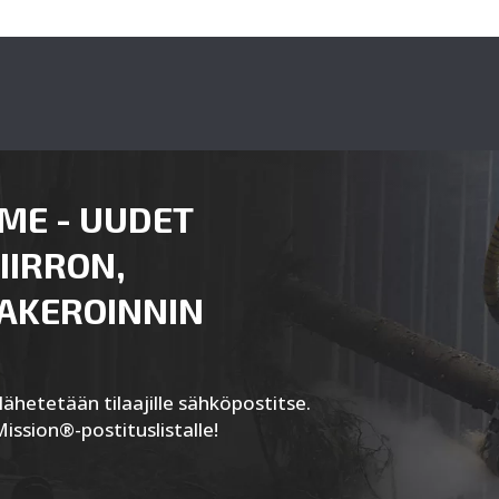
ME - UUDET
IIRRON,
AAKEROINNIN
ähetetään tilaajille sähköpostitse.
Mission®-postituslistalle!