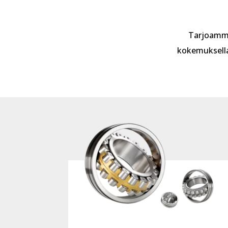
Tarjoamme
kokemuksella